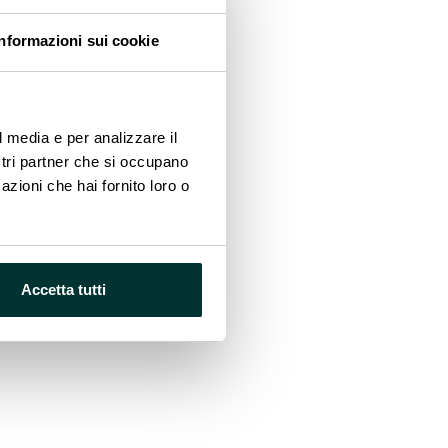
diventa un vero e proprio
le e tenere sotto controllo i
Informazioni sui cookie
l media e per analizzare il
ostri partner che si occupano
azioni che hai fornito loro o
Accetta tutti