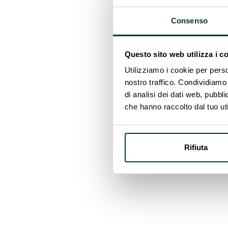
la zona commerciale un esemp
motore di prestazioni, uno st
Consenso
costi energetici.
Questo sito web utilizza i c
Utilizziamo i cookie per perso
nostro traffico. Condividiamo 
di analisi dei dati web, pubbl
che hanno raccolto dal tuo uti
Rifiuta