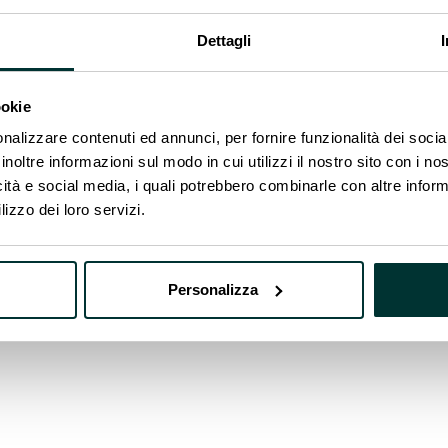
io concreto di transizione intelligente. Smappee 
rumento fondamentale per ridurre l’impatto ambienta
Dettagli
ookie
nalizzare contenuti ed annunci, per fornire funzionalità dei socia
inoltre informazioni sul modo in cui utilizzi il nostro sito con i n
icità e social media, i quali potrebbero combinarle con altre inform
lizzo dei loro servizi.
Personalizza