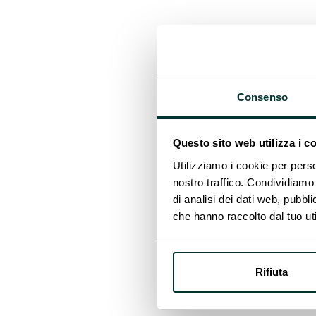
Grazie a questo approccio e
in funzione di un parco solare
della zona. Un’iniziativa di
dare vita a un impianto fotov
Consenso
Questo sito web utilizza i c
Utilizziamo i cookie per perso
nostro traffico. Condividiamo 
di analisi dei dati web, pubbl
che hanno raccolto dal tuo uti
Rifiuta