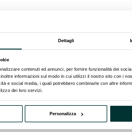
nd-to-end, il progetto è stato completato con suc
 di proprietà dei cittadini che da maggio scorso rifo
 punta che dimostra come la competenza tecnica e l’
oltaico duraturo e ambizioso.
Dettagli
ookie
nalizzare contenuti ed annunci, per fornire funzionalità dei socia
inoltre informazioni sul modo in cui utilizzi il nostro sito con i n
icità e social media, i quali potrebbero combinarle con altre inform
lizzo dei loro servizi.
Personalizza