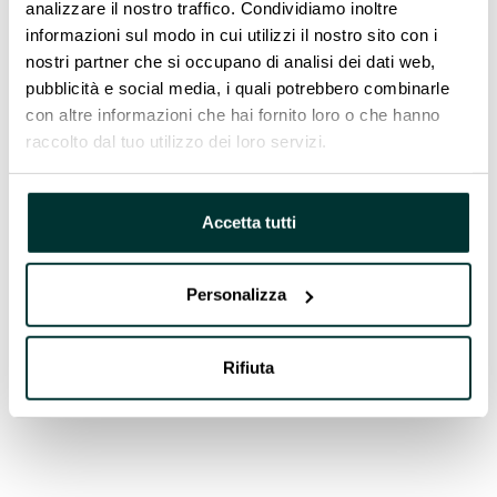
analizzare il nostro traffico. Condividiamo inoltre
immagazzinare la produzione solare in
informazioni sul modo in cui utilizzi il nostro sito con i
eccesso durante il giorno,
nostri partner che si occupano di analisi dei dati web,
riutilizzare questa energia durante la notte per
pubblicità e social media, i quali potrebbero combinarle
alimentare i forni,
con altre informazioni che hai fornito loro o che hanno
massimizzare l’autoconsumo senza alterare
raccolto dal tuo utilizzo dei loro servizi.
l’impianto fotovoltaico esistente.
Accetta tutti
Questo progetto dimostra come la tecnologia
moderna possa supportare un mestiere secolare.
Abbinando il fotovoltaico e lo stoccaggio, la tenuta
Personalizza
Loup-Besson guadagna autonomia, riduce la
dipendenza dalla rete e si assicura l’energia
Rifiuta
necessaria per la sua attività stagionale: un
equilibrio riuscito tra tradizione e innovazione.
Play