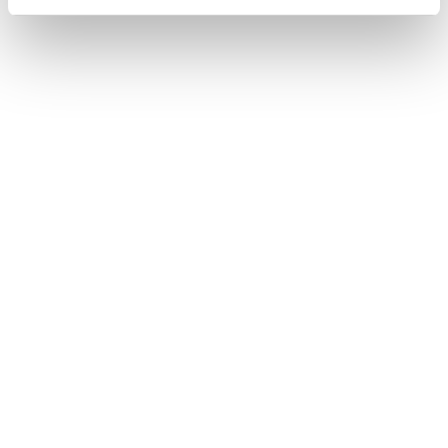
CASI DI STUDIO
Le nostre storie di successo
STRUTTURE E SERVIZI INTEGRATI
Primo EnergyHub in Italia:
una soluzione solare all-in-
one da 63 kWp