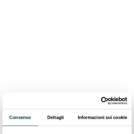
Potenza totale installata
: 1,19 MWp
Caratteristiche specifiche del sito
Il design a tettoia est-ovest sfrutta appieno la luce
solare dal mattino alla sera, fornendo al contempo
una superficie che si adatta alla disposizione del
sito e alle esigenze operative. Questo tipo di tettoia
offre una copertura ottimizzata anche quando lo
spazio a terra o i requisiti di circolazione sono
limitati.
La nostra risposta
Consenso
Dettagli
Informazioni sui cookie
Con un’ampia gamma di soluzioni di fondazione e