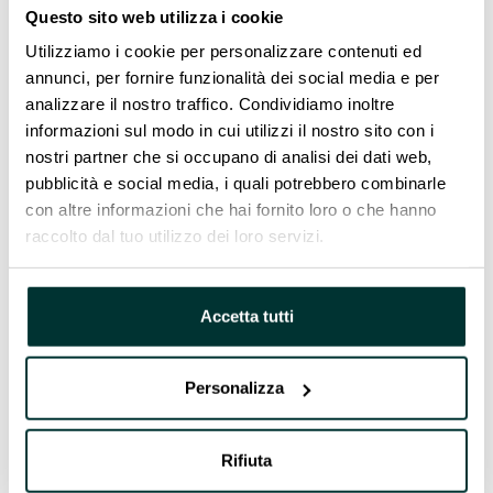
una forte attenzione all’innovazione continua,
Questo sito web utilizza i cookie
SigueSol ha curato lo studio, il dimensionamento e
Utilizziamo i cookie per personalizzare contenuti ed
la fornitura completa della struttura. Questa
annunci, per fornire funzionalità dei social media e per
competenza ci consente di fornire sistemi affidabili
analizzare il nostro traffico. Condividiamo inoltre
su misura per le esigenze e i vincoli specifici di ogni
informazioni sul modo in cui utilizzi il nostro sito con i
progetto.
nostri partner che si occupano di analisi dei dati web,
pubblicità e social media, i quali potrebbero combinarle
con altre informazioni che hai fornito loro o che hanno
raccolto dal tuo utilizzo dei loro servizi.
Accetta tutti
Personalizza
Rifiuta