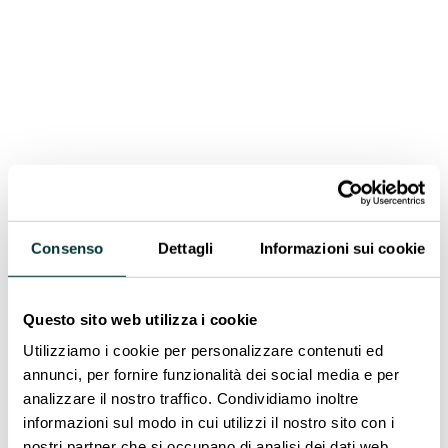
Questa governance condivisa si fonda su ambiti di
responsabilità complementari:
Stéphane Dauvister
supervisionerà
Tecnologia e Strategia, con l’obiettivo di
anticipare l’evoluzione del mercato e rafforzare
il nostro posizionamento nelle soluzioni di
domani.
Loïc-Marie Pequignot
sarà responsabile di
Consenso
Dettagli
Informazioni sui cookie
Trasformazione e Operazioni, con un focus sul
supporto, sulla crescita e sull’esperienza dei
clienti e dei partner professionali nel settore
Questo sito web utilizza i cookie
delle energie rinnovabili.
Utilizziamo i cookie per personalizzare contenuti ed
annunci, per fornire funzionalità dei social media e per
Nel 2026,
Ecostal Group
accelera lo sviluppo di
analizzare il nostro traffico. Condividiamo inoltre
offerte innovative per i propri clienti professionali
informazioni sul modo in cui utilizzi il nostro sito con i
della transizione energetica, investendo nella
nostri partner che si occupano di analisi dei dati web,