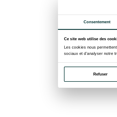
DISTRIBUTION
Optimisation solaire
multi-surfaces : une
installation sur mesure
Consentement
pour maximiser chaque
mètre carré
Ce site web utilise des cook
SUISSE
SOLEXIS
Les cookies nous permettent d
sociaux et d'analyser notre tr
DISTRIBUTION
Mesurer pour mieux
Refuser
économiser avec le
module de contrôle
Smappee
ECOSTAL WAREGEM
BELGIQUE