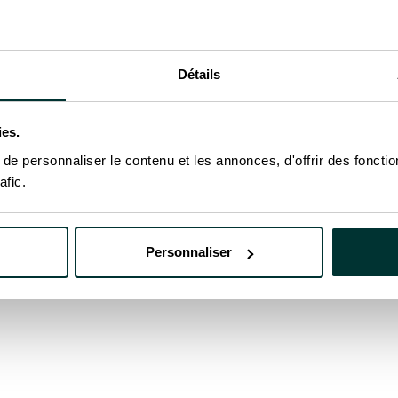
DISTRIBUTION
346 places de parking
couvertes par des
carports solaires : une
Détails
réalisation durable
ies.
SUISSE
SOLEXIS
e personnaliser le contenu et les annonces, d'offrir des fonctio
afic.
DISTRIBUTION
Optimiser l’énergie
Personnaliser
autoproduite grâce au
système énergétique
Smappee
ECOSTAL WAREGEM
BELGIQUE