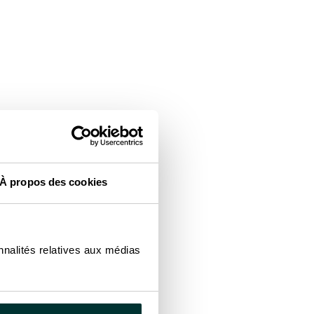
on de l’énergie. Cette
ions commerciales et
que. Le projet de Tarquinia
 carport solaire à haute
À propos des cookies
système de stockage par
lité et design soigné, une
nnalités relatives aux médias
pagnent la
n cours, une visite détaillée