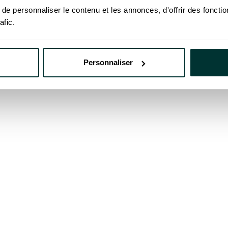
e personnaliser le contenu et les annonces, d'offrir des fonctio
afic.
e de 1 MW ou un portefeuille complet, nos experts
Personnaliser
vec plus de clarté et moins de risques à chaque éta
nstruisons ensemble votre prochain projet.
À propos
Nos
Notre histoire
Stru
Notre impact
Inté