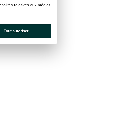
nnalités relatives aux médias
 seront présents pour vous
Tout autoriser
pe.
 services
Études de cas
cture & Services
Actualités
grés