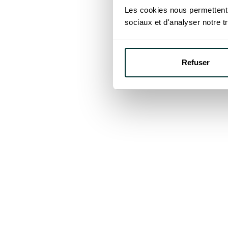
Les cookies nous permettent d
à travers l’Europe.
sociaux et d'analyser notre tr
Stand C5/226
Que vous développiez un sit
Refuser
aider à avancer plus vite, a
Rendez-vous à Rimini — co
Empowering
your business
together