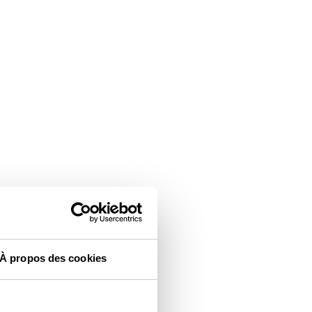
ergy Transition
lables et aux innovations à
ent chercher les solutions
e rencontrer les partenaires
À propos des cookies
sur les développements à
ions d’ingénierie de SigueSol