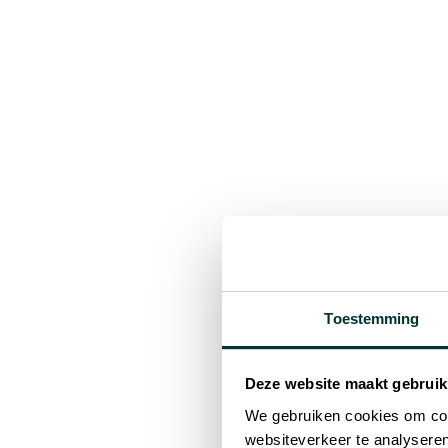
2026-03-04 > 2026-03-06
Rimini - Italy
SigueSol zal aan
Expo in Rimini v
KEY is een van Europa’s to
innovatie op netwerkschaal 
naar oplossingen die het en
partners te ontmoeten die de
Toestemming
U kunt onze grootschalige z
rechtstreeks in contact kom
Deze website maakt gebruik
ontwerpen en leveren.
We gebruiken cookies om cont
Stand C5/226
websiteverkeer te analyseren