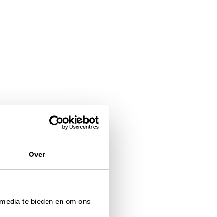
gy Transition
nieuwbare energie en
ngineeringteams op zoek zijn
ns is het een kans om de
Over
twikkelingen bespreken en
 SigueSol in heel Europa
 media te bieden en om ons