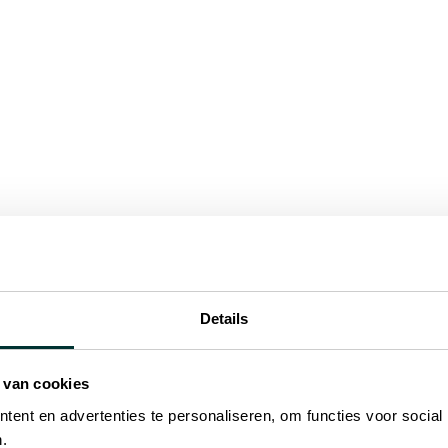
Stand C5/226
wezig zijn op KEY – The Ener
an 4 tot 6 maart 2026.
onaangevende evenementen op het gebied van her
— een plek waar nutsbedrijven, ontwikkelaars en e
ergielandschap van morgen zullen bepalen. Voor o
 belangrijke projecten bouwen.
Details
onne-energieconstructies bekijken, toekomstige on
en met de teams die de technische oplossingen van
 van cookies
ent en advertenties te personaliseren, om functies voor social
.