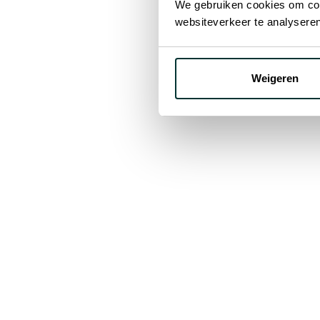
We gebruiken cookies om cont
Stronger Together:
websiteverkeer te analyseren
Ecostal en Project Zero
bundelen hun krachten in
België
Weigeren
3 mrt 2026
Empowering
your business
together