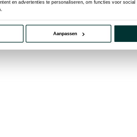
ent en advertenties te personaliseren, om functies voor social
PV-markt 2026:
.
structurele
herconfiguratie met
blijvende gevolgen
Aanpassen
3 mrt 2026
Over
Onz
Ons verhaal
Stru