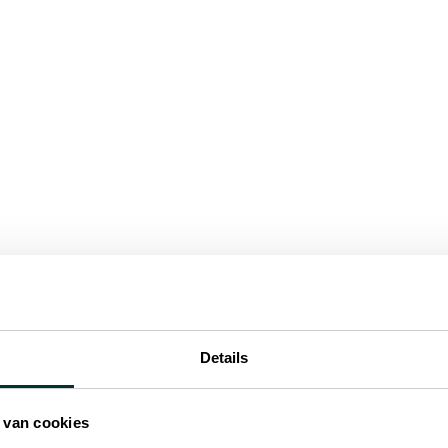
OVER DE GROEP
SigueSol op KEY Expo |
Rimini (Italië), 4-6 maart
2026 - Stand C5/226
3 mrt 2026
Details
 van cookies
OVER DE GROEP