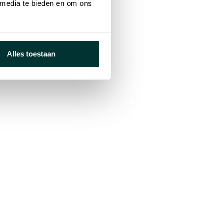
 media te bieden en om ons
SigueSol breidt uit naar
de Italiaanse zonne-
energiemarkt
Alles toestaan
3 mrt 2026
e diensten
Overige
cturen &
Casestudies