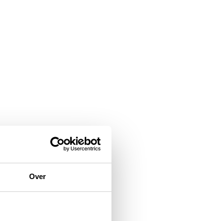
OVER DE GROEP
Een winnend duo aan het
hoofd van Ecostal Group
3 mrt 2026
Over
OVER DE GROEP