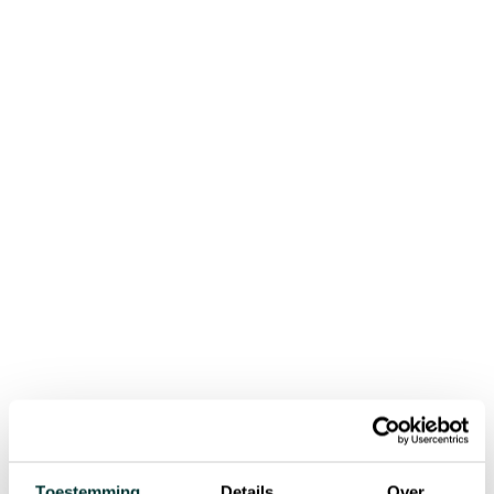
Met 15 jaar ervaring in grondgebonden
zonneprojecten vestigt de Belgische operator
gespecialiseerd in zonneconstructies en -diensten
SigueSol zich officieel in Italië. Daarmee zet het
bedrijf een belangrijke stap in zijn Europese
groeistrategie.
Na het consolideren van zijn aanwezigheid in
België, Luxemburg, Frankrijk, Nederland,
Zwitserland en Spanje richt SigueSol zich nu op
Italië, een van de meest dynamische zonne-
energiemarkten van Europa, met ambitieuze
doelstellingen voor de uitrol van hernieuwbare
energie.
Toestemming
Details
Over